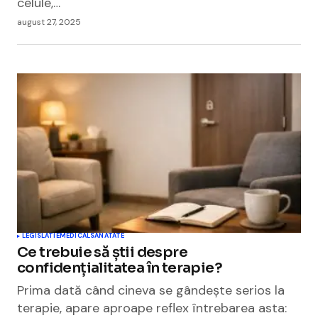
celule,…
august 27, 2025
LEGISLATIE
MEDICAL
SANATATE
Ce trebuie să știi despre
confidențialitatea în terapie?
Prima dată când cineva se gândește serios la
terapie, apare aproape reflex întrebarea asta: