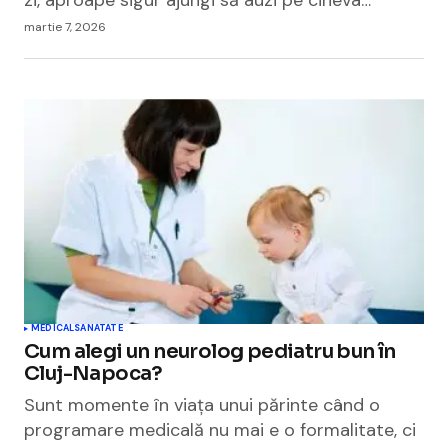
zi, aproape sigur ajungi să auzi pe cineva…
martie 7, 2026
MEDICAL
SANATATE
Cum alegi un neurolog pediatru bun în
Cluj-Napoca?
Sunt momente în viața unui părinte când o
programare medicală nu mai e o formalitate, ci