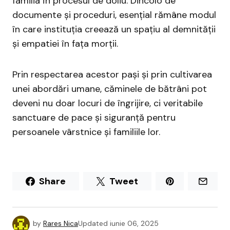
familia în procesul de doliu. Dincolo de
documente și proceduri, esențial rămâne modul
în care instituția creează un spațiu al demnității
și empatiei în fața morții.
Prin respectarea acestor pași și prin cultivarea
unei abordări umane, căminele de bătrâni pot
deveni nu doar locuri de îngrijire, ci veritabile
sanctuare de pace și siguranță pentru
persoanele vârstnice și familiile lor.
Share
Tweet
by
Rares Nica
Updated
iunie 06, 2025