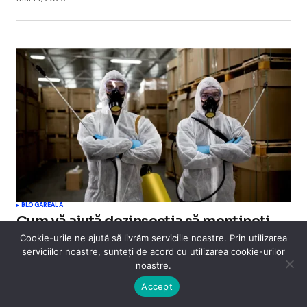
BLOGAREALA
Cum vă ajută dezinsecția să mențineți
igiena locuinței
Cookie-urile ne ajută să livrăm serviciile noastre. Prin utilizarea
serviciilor noastre, sunteți de acord cu utilizarea cookie-urilor
Dezinsecția reprezintă una dintre cele mai
noastre.
importante metode prin care vă puteți proteja
Accept
locuința sau spațiul de lucru…