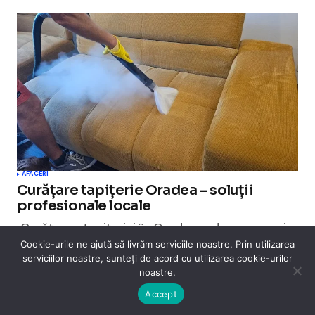
AFACERI
Curățare tapițerie Oradea – soluții
profesionale locale
Curățarea tapițeriei în Oradea – de ce nu mai
este un moft, ci o necesitate În ultimii ani,…
Cookie-urile ne ajută să livrăm serviciile noastre. Prin utilizarea
serviciilor noastre, sunteți de acord cu utilizarea cookie-urilor
decembrie 15, 2025
noastre.
Accept