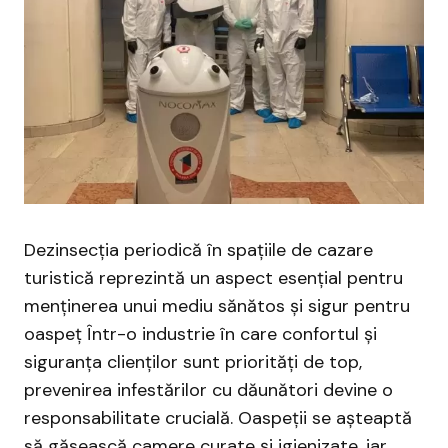
Dezinsecția periodică în spațiile de cazare
turistică reprezintă un aspect esențial pentru
menținerea unui mediu sănătos și sigur pentru
oaspeț Într-o industrie în care confortul și
siguranța clienților sunt priorități de top,
prevenirea infestărilor cu dăunători devine o
responsabilitate crucială. Oaspeții se așteaptă
să găsească camere curate și igienizate, iar