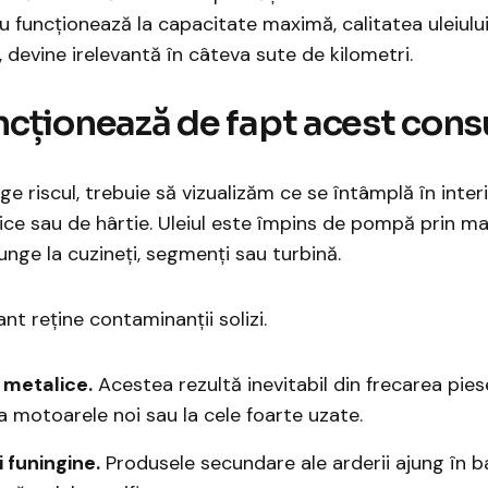
 funcționează la capacitate maximă, calitatea uleiului
, devine irelevantă în câteva sute de kilometri.
ncționează de fapt acest con
ge riscul, trebuie să vizualizăm ce se întâmplă în interi
ce sau de hârtie. Uleiul este împins de pompă prin mate
junge la cuzineți, segmenți sau turbină.
ant reține contaminanții solizi.
 metalice.
Acestea rezultă inevitabil din frecarea piese
la motoarele noi sau la cele foarte uzate.
 funingine.
Produsele secundare ale arderii ajung în bai