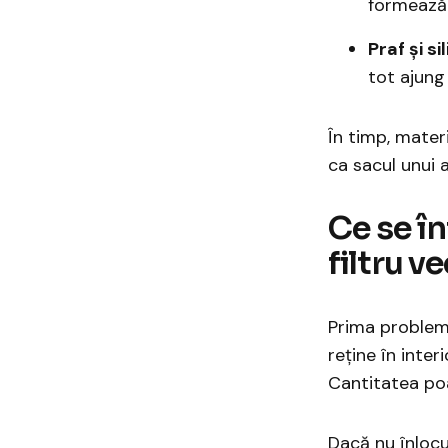
formează 
Praf și sil
tot ajung
În timp, materi
ca sacul unui a
​Ce se î
filtru v
Prima problemă
reține în inter
Cantitatea poa
Dacă nu înlocui