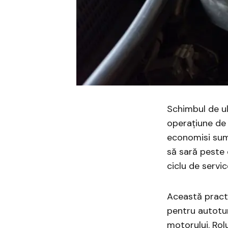
Schimbul de u
operațiune de 
economisi sume
să sară peste o
ciclu de servic
Această practi
pentru autoturi
motorului. Rolu