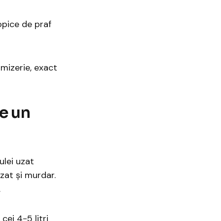
opice de praf
 mizerie, exact
te un
ulei uzat
uzat și murdar.
.
cei 4-5 litri