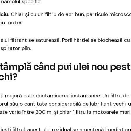
nămolul specific.
iciu.
Chiar și cu un filtru de aer bun, particule microsc
 în motor.
alul filtrant se saturează. Porii hârtiei se blochează cu
spirator plin.
ntâmplă când pui ulei nou pes
echi?
 majoră este contaminarea instantanee. Un filtru de 
iorul său o cantitate considerabilă de lubrifiant vechi, 
te varia între 200 ml și chiar 1 litru la motoarele mari
ești filtrul, acest ulei rezidual se amestecă imediat cu 