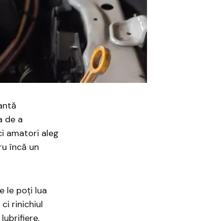
antă
a de a
ci amatori aleg
ru încă un
 le poți lua
ci rinichiul
lubrifiere.