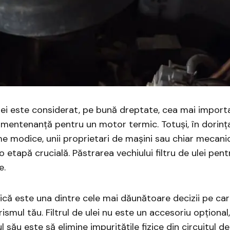
lei este considerat, pe bună dreptate, cea mai import
mentenanță pentru un motor termic. Totuși, în dorinț
 modice, unii proprietari de mașini sau chiar mecani
 etapă crucială. Păstrarea vechiului filtru de ulei pent
e.
că este una dintre cele mai dăunătoare decizii pe care
smul tău. Filtrul de ulei nu este un accesoriu opțional, 
l său este să elimine impuritățile fizice din circuitul de 