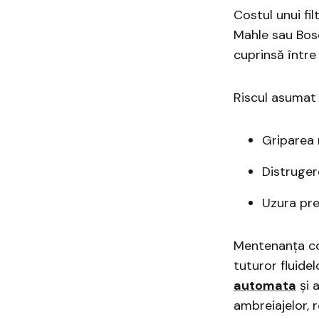
Costul unui fi
Mahle sau Bosc
cuprinsă între
Riscul asumat
Griparea 
Distruger
Uzura pre
Mentenanța co
tuturor fluide
automata
și a
ambreiajelor, r