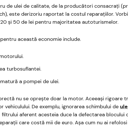
ltru de ulei de calitate, de la producători consacrați 
h), este derizoriu raportat la costul reparațiilor. Vo
 20 și 50 de lei pentru majoritatea autoturismelor.
 pentru această economie include.
motorului.
ea turbosuflantei.
matură a pompei de ulei.
rectă nu se oprește doar la motor. Aceeași rigoare tr
lor vehiculului. De exemplu, ignorarea schimbului de
ule
 filtrului aferent acesteia duce la defectarea blocului d
eparații care costă mii de euro. Așa cum nu ai refolosi 