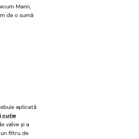
(precum Mann,
rbim de o sumă
ebuie aplicată
i cutie
e valve și a
un filtru de