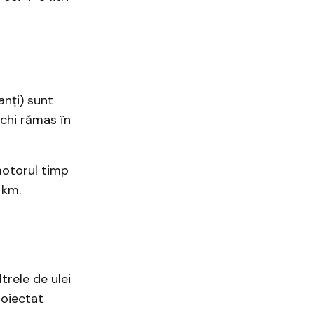
anți) sunt
echi rămas în
motorul timp
 km.
trele de ulei
roiectat