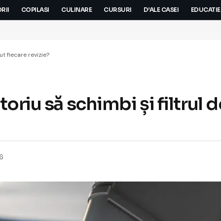
RII
COPILASI
CULINARE
CURSURI
D’ALE CASEI
EDUCATIE
ut fiecare revizie?
oriu să schimbi și filtrul d
26