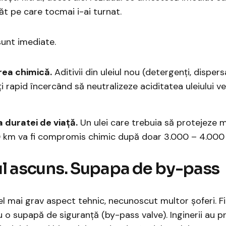
ăt pe care tocmai i-ai turnat.
unt imediate.
ea chimică.
Aditivii din uleiul nou (detergenți, dispers
 rapid încercând să neutralizeze aciditatea uleiului v
 duratei de viață.
Un ulei care trebuia să protejeze 
 km va fi compromis chimic după doar 3.000 – 4.000
lul ascuns. Supapa de by-pass
l mai grav aspect tehnic, necunoscut multor șoferi. Fil
 o supapă de siguranță (by-pass valve). Inginerii au p