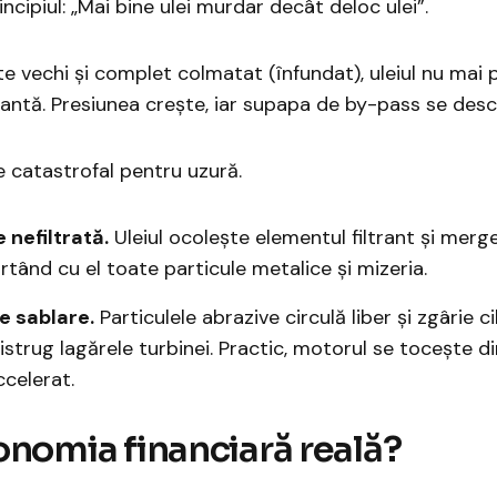
ncipiul: „Mai bine ulei murdar decât deloc ulei”.
ste vechi și complet colmatat (înfundat), uleiul nu mai
ltrantă. Presiunea crește, iar supapa de by-pass se desc
e catastrofal pentru uzură.
e nefiltrată.
Uleiul ocolește elementul filtrant și merge
rtând cu el toate particule metalice și mizeria.
e sablare.
Particulele abrazive circulă liber și zgârie cil
strug lagărele turbinei. Practic, motorul se tocește din
ccelerat.
conomia financiară reală?