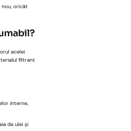
 nou, oricât
sumabil?
orul acelei
rialul filtrant
lor interne,
a de ulei și