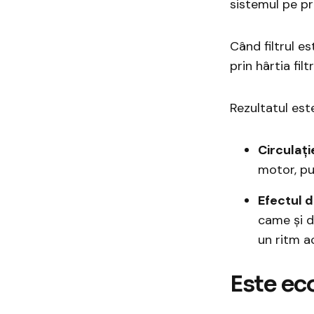
sistemul pe pri
Când filtrul e
prin hârtia fi
Rezultatul est
Circulați
motor, pu
Efectul d
came și di
un ritm a
​Este e