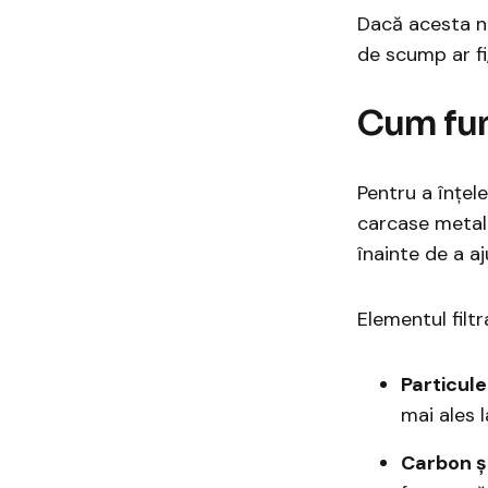
Dacă acesta nu
de scump ar fi
​Cum fu
Pentru a înțele
carcase metali
înainte de a a
Elementul filtr
Particule
mai ales 
Carbon și