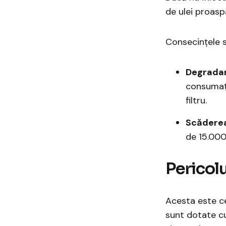
de ulei proasp
Consecințele s
Degradar
consumați
filtru.
Scăderea
de 15.000
​Perico
Acesta este ce
sunt dotate cu