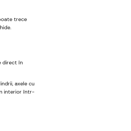
 poate trece
hide.
 direct în
indrii, axele cu
 interior într-