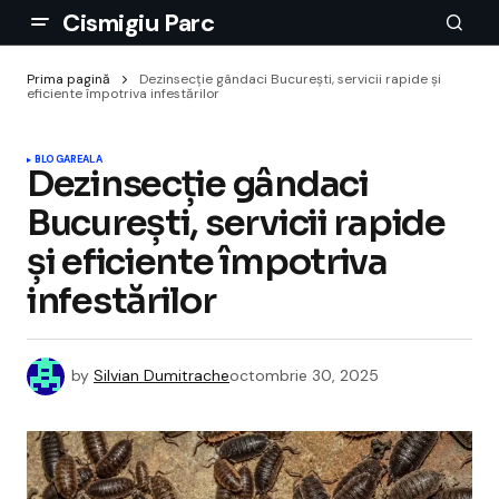
Cismigiu Parc
Prima pagină
Dezinsecție gândaci București, servicii rapide și
eficiente împotriva infestărilor
BLOGAREALA
Dezinsecție gândaci
București, servicii rapide
și eficiente împotriva
infestărilor
by
Silvian Dumitrache
octombrie 30, 2025