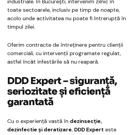
industriale. În București, intervenim zilnic în
toate sectoarele, inclusiv pe timp de noapte,
acolo unde activitatea nu poate fi întreruptă în
timpul zilei.
Oferim contracte de întreținere pentru clienții
comerciali, cu intervenții programate regulat,
astfel încât infestările să nu reapară.
DDD Expert – siguranță,
seriozitate și eficiență
garantată
Cu o experiență vastă în
dezinsecție,
dezinfectie și deratizare
,
DDD Expert
este