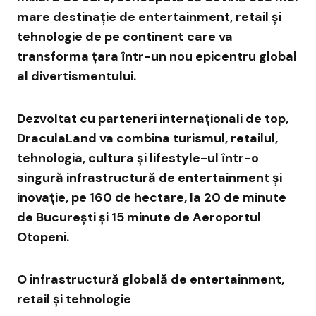
mare destinație de entertainment, retail și
tehnologie de pe continent
care va
transforma țara într-un nou epicentru global
al divertismentului.
Dezvoltat cu parteneri internaționali de top,
DraculaLand va combina turismul, retailul,
tehnologia, cultura și lifestyle-ul într-o
singură
infrastructur
ă de entertainment și
inovație, pe 160 de hectare, la 20 de minute
de Bucureș
ti
și 15 minute de Aeroportul
Otopeni.
O
infrastructur
ă globală de entertainment,
retail și tehnologie