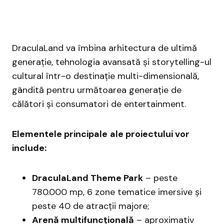
DraculaLand va îmbina arhitectura de ultimă
generație, tehnologia avansată și storytelling-ul
cultural într-o destinație multi-dimensională,
gândită pentru următoarea generație de
călători și consumatori de entertainment.
Elementele
principale
ale proiectului vor
include:
DraculaLand
Theme
Park
– peste
780.000 mp, 6 zone tematice imersive și
peste 40 de atracții majore;
Arenă
multifunc
ț
ional
ă
– aproximativ