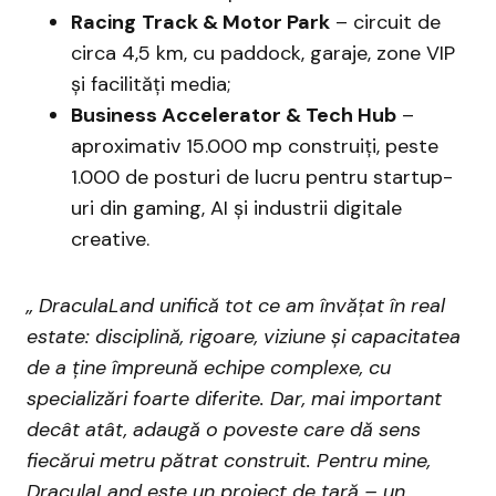
Racing
Track
&
Motor
Park
– circuit de
circa 4,5 km, cu paddock, garaje, zone VIP
și facilități media;
Business
Accelerator
&
Tech
Hub
–
aproximativ 15.000 mp construiți, peste
1.000 de posturi de lucru pentru startup-
uri din gaming, AI și industrii digitale
creative.
„ DraculaLand unifică tot ce am învățat în real
estate: disciplină, rigoare, viziune și capacitatea
de a ține împreună echipe complexe, cu
specializări foarte diferite. Dar, mai important
decât atât, adaugă o poveste care dă sens
fiecărui metru pătrat construit. Pentru mine,
DraculaLand este un proiect de țară – un