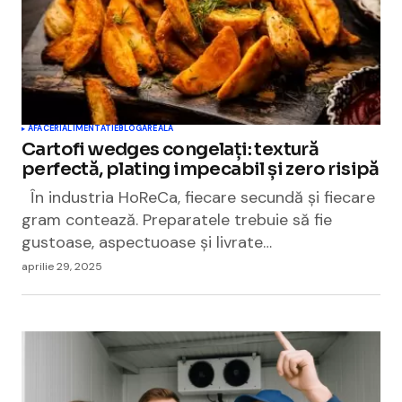
AFACERI
ALIMENTATIE
BLOGAREALA
Cartofi wedges congelați: textură
perfectă, plating impecabil și zero risipă
În industria HoReCa, fiecare secundă și fiecare
gram contează. Preparatele trebuie să fie
gustoase, aspectuoase și livrate…
aprilie 29, 2025