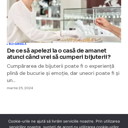
BLOGAREALA
De ce să apelezi la o casă de amanet
atunci când vrei să cumperi bijuterii?
Cumpărarea de bijuterii poate fi o experiență
plină de bucurie și emoție, dar uneori poate fi și
un…
martie 25, 2024
Cookie-urile ne ajută să livrăm serviciile noastre. Prin utilizarea
serviciilor noastre, sunteți de acord cu utilizarea cookie-urilor