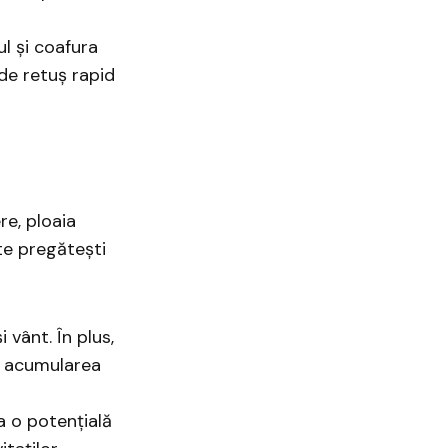
ul și coafura
de retuș rapid
re, ploaia
te pregătești
 vânt. În plus,
ni acumularea
a o potențială