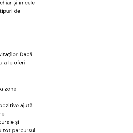
chiar și în cele
tipuri de
itaților. Dacă
u a le oferi
ea zone
ozitive ajută
re.
urale și
e tot parcursul