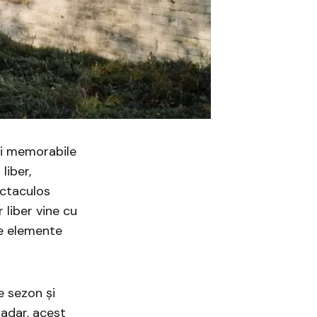
 și memorabile
liber,
ectaculos
 liber vine cu
le elemente
e sezon și
șadar, acest