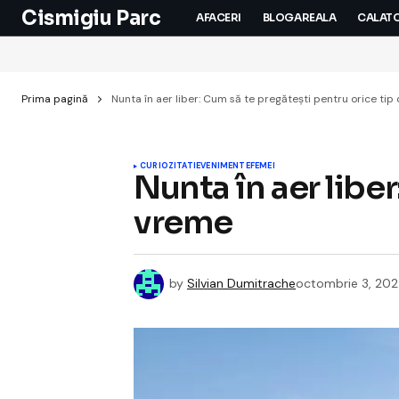
Cismigiu Parc
AFACERI
BLOGAREALA
CALATO
Prima pagină
Nunta în aer liber: Cum să te pregătești pentru orice tip
CURIOZITATI
EVENIMENTE
FEMEI
Nunta în aer libe
vreme
by
Silvian Dumitrache
octombrie 3, 20