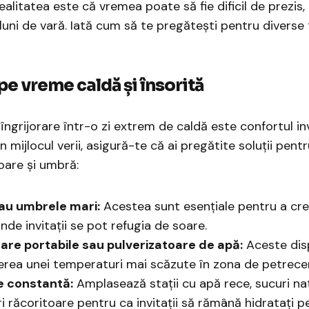
ealitatea este că vremea poate să fie dificil de prezis, 
uni de vară. Iată cum să te pregătești pentru diverse 
 pe vreme caldă și însorită
ngrijorare într-o zi extrem de caldă este confortul inv
n mijlocul verii, asigură-te că ai pregătite soluții pentr
oare și umbră:
sau umbrele mari:
Acestea sunt esențiale pentru a cr
nde invitații se pot refugia de soare.
are portabile sau pulverizatoare de apă:
Aceste disp
erea unei temperaturi mai scăzute în zona de petrece
e constantă:
Amplasează stații cu apă rece, sucuri nat
ri răcoritoare pentru ca invitații să rămână hidratați p