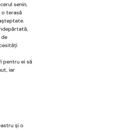
cerul senin,
, o terasă
eașteptate.
îndepărtată,
 de
cesități
i pentru ei să
ut, iar
astru și o