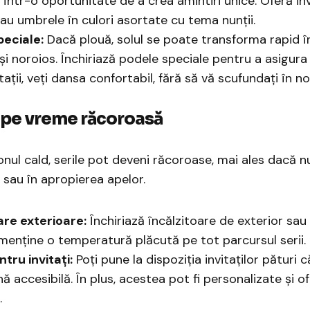
într-o oportunitate de a crea amintiri unice. Oferă inv
sau umbrele în culori asortate cu tema nunții.
peciale:
Dacă plouă, solul se poate transforma rapid î
și noroios. Închiriază podele speciale pentru a asigura 
itații, veți dansa confortabil, fără să vă scufundați în no
a pe vreme răcoroasă
zonul cald, serile pot deveni răcoroase, mai ales dacă n
sau în apropierea apelor.
are exterioare:
Închiriază încălzitoare de exterior sau
menține o temperatură plăcută pe tot parcursul serii.
ntru invitați:
Poți pune la dispoziția invitaților pături 
ă accesibilă. În plus, acestea pot fi personalizate și of
.