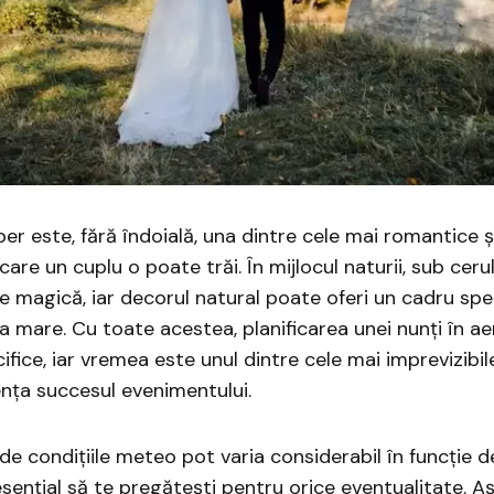
iber este, fără îndoială, una dintre cele mai romantice
are un cuplu o poate trăi. În mijlocul naturii, sub cerul 
 magică, iar decorul natural poate oferi un cadru sp
a mare. Cu toate acestea, planificarea unei nunți în aer
ifice, iar vremea este unul dintre cele mai imprevizibi
ența succesul evenimentului.
de condițiile meteo pot varia considerabil în funcție d
esențial să te pregătești pentru orice eventualitate. A