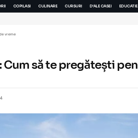
RII
COPILASI
CULINARE
CURSURI
D’ALE CASEI
EDUCATIE
 de vreme
r: Cum să te pregătești pen
24