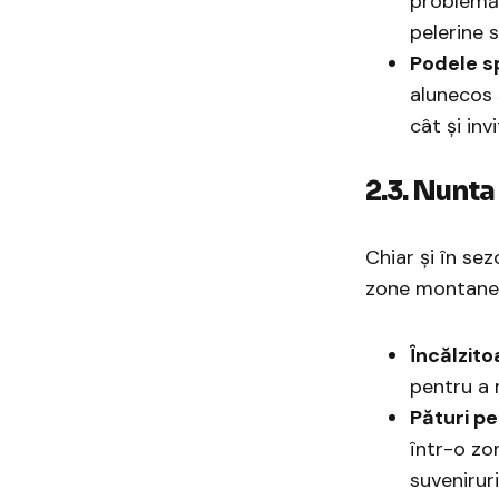
problemă 
pelerine 
Podele s
alunecos 
cât și inv
2.3. Nunt
Chiar și în se
zone montane 
Încălzito
pentru a 
Pături pe
într-o zon
suveniruri