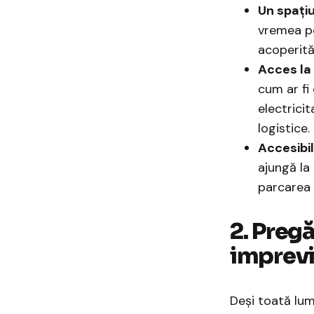
Un spațiu
vremea po
acoperită
Acces la 
cum ar fi
electrici
logistice.
Accesibil
ajungă la 
parcarea s
2. Preg
imprevi
Deși toată lum