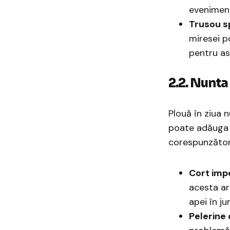
eveniment
Trusou s
miresei p
pentru a
2.2. Nunt
Plouă în ziua 
poate adăuga 
corespunzător
Cort imp
acesta ar
apei în ju
Pelerine 