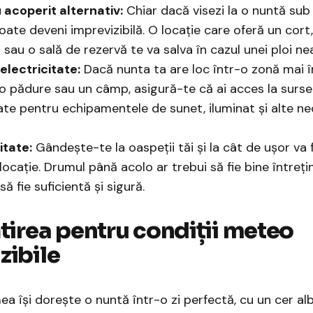
 acoperit alternativ:
Chiar dacă visezi la o nuntă sub 
ate deveni imprevizibilă. O locație care oferă un cort
 sau o sală de rezervă te va salva în cazul unei ploi n
electricitate:
Dacă nunta ta are loc într-o zonă mai 
 o pădure sau un câmp, asigură-te că ai acces la surse
tate pentru echipamentele de sunet, iluminat și alte ne
itate:
Gândește-te la oaspeții tăi și la cât de ușor va f
locație. Drumul până acolo ar trebui să fie bine întrețin
ă fie suficientă și sigură.
ătirea pentru condiții meteo
zibile
ea își dorește o nuntă într-o zi perfectă, cu un cer alb