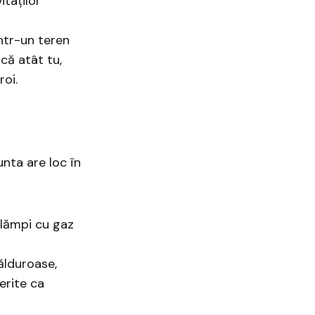
itaților
ntr-un teren
că atât tu,
roi.
unta are loc în
 lămpi cu gaz
călduroase,
erite ca