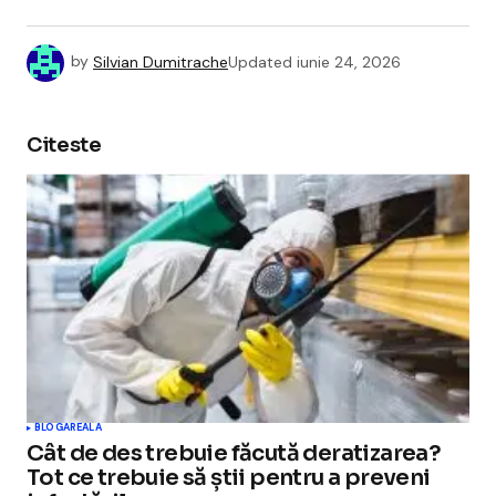
by
Silvian Dumitrache
Updated
iunie 24, 2026
Citeste
BLOGAREALA
Cât de des trebuie făcută deratizarea?
Tot ce trebuie să știi pentru a preveni