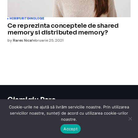
HOBBYURI
TEHNOLOGIE
Ce reprezinta conceptele de shared
memory si distributed memory?
by
Rares Nica
februarie 25, 2021
Cismigiu Parc
© 2024 CismigiuParc. All Rights Reserved.
Cookie-urile ne ajută să livrăm serviciile noastre. Prin utilizarea
Internet
Legislatie
Medical
Moda
Sarbatori
Telefoane
Contact
serviciilor noastre, sunteți de acord cu utilizarea cookie-urilor
noastre.
Accept