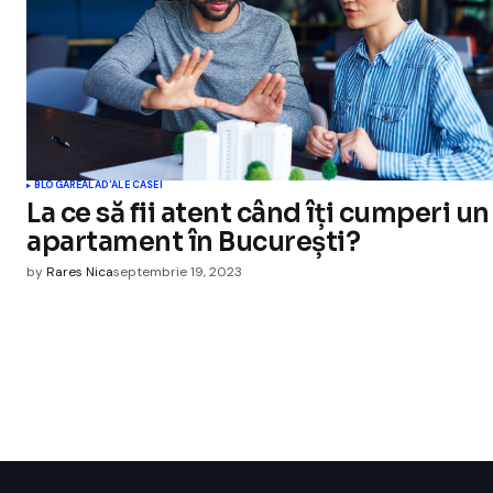
BLOGAREALA
D'ALE CASEI
La ce să fii atent când îți cumperi un
apartament în București?
by
Rares Nica
septembrie 19, 2023