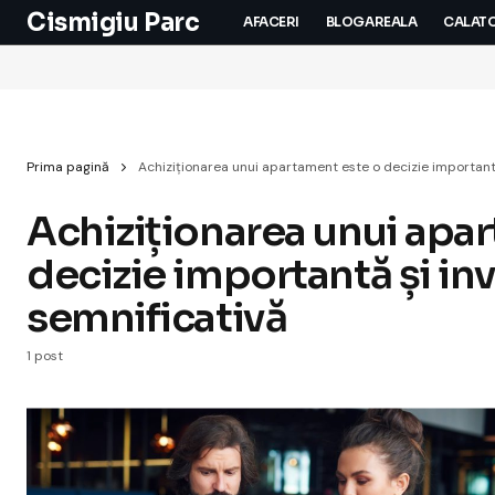
Cismigiu Parc
AFACERI
BLOGAREALA
CALATO
Prima pagină
Achiziționarea unui apartament este o decizie importantă
Achiziționarea unui apa
decizie importantă și inv
semnificativă
1 post