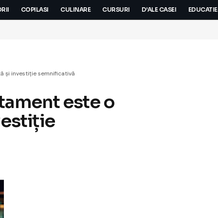
RII
COPILASI
CULINARE
CURSURI
D’ALE CASEI
EDUCATIE
 și investiție semnificativă
rtament este o
estiție