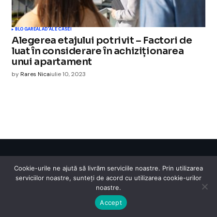
BLOGAREALA
D'ALE CASEI
Alegerea etajului potrivit – Factori de
luat în considerare în achiziționarea
unui apartament
by
Rares Nica
iulie 10, 2023
Cismigiu Parc
Cookie-urile ne ajută să livrăm serviciile noastre. Prin utilizarea
© 2024 CismigiuParc. All Rights Reserved.
serviciilor noastre, sunteți de acord cu utilizarea cookie-urilor
Internet
Legislatie
Medical
Moda
Sarbatori
Telefoane
Contact
noastre.
Accept