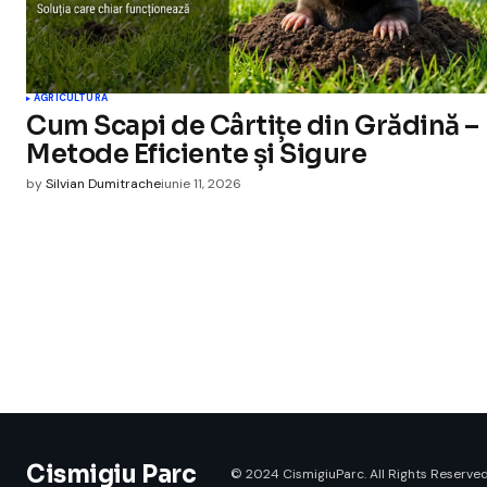
AGRICULTURA
Cum Scapi de Cârtițe din Grădină –
Metode Eficiente și Sigure
by
Silvian Dumitrache
iunie 11, 2026
Cismigiu Parc
© 2024 CismigiuParc. All Rights Reserved