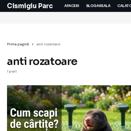
Cismigiu Parc
AFACERI
BLOGAREALA
CALATO
Prima pagină
anti rozatoare
anti rozatoare
1 post