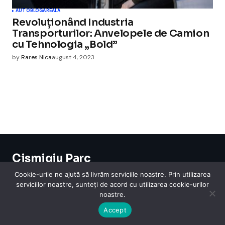
AUTO
BLOGAREALA
Revoluționând Industria
Transporturilor: Anvelopele de Camion
cu Tehnologia „Bold”
by
Rares Nica
august 4, 2023
Cismigiu Parc
© 2024 CismigiuParc. All Rights Reserved.
Cookie-urile ne ajută să livrăm serviciile noastre. Prin utilizarea
Internet
Legislatie
Medical
Moda
Sarbatori
Telefoane
Contact
serviciilor noastre, sunteți de acord cu utilizarea cookie-urilor
noastre.
Accept