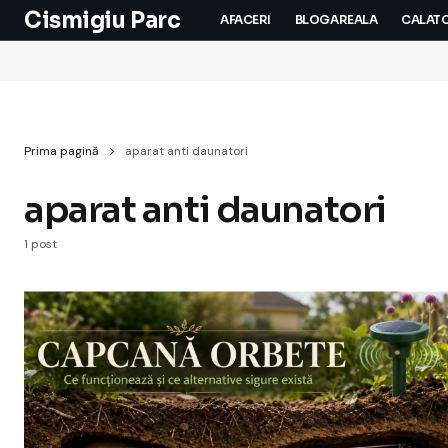
Cismigiu Parc
AFACERI
BLOGAREALA
CALATO
Prima pagină
aparat anti daunatori
aparat anti daunatori
1 post