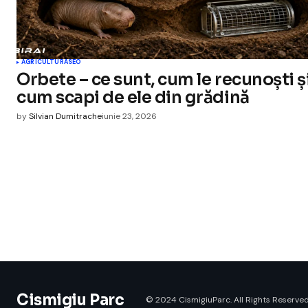
AGRICULTURA
SEO
Orbete – ce sunt, cum le recunoști ș
cum scapi de ele din grădină
by
Silvian Dumitrache
iunie 23, 2026
Cismigiu Parc
© 2024 CismigiuParc. All Rights Reserved