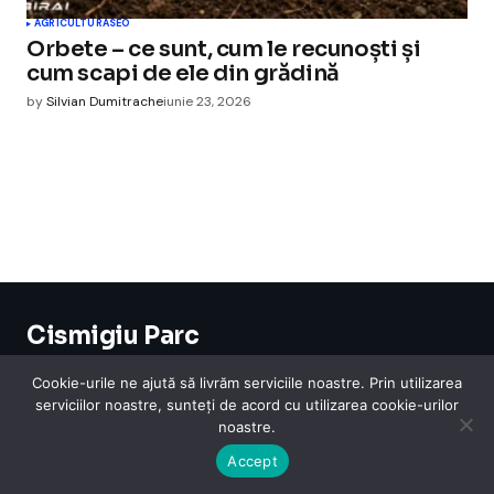
AGRICULTURA
SEO
Orbete – ce sunt, cum le recunoști și
cum scapi de ele din grădină
by
Silvian Dumitrache
iunie 23, 2026
Cismigiu Parc
© 2024 CismigiuParc. All Rights Reserved.
Internet
Legislatie
Medical
Moda
Sarbatori
Telefoane
Contact
Cookie-urile ne ajută să livrăm serviciile noastre. Prin utilizarea
serviciilor noastre, sunteți de acord cu utilizarea cookie-urilor
noastre.
Accept