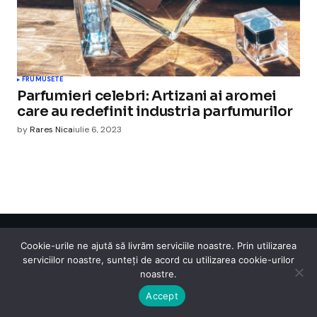
FRUMUSETE
Parfumieri celebri: Artizani ai aromei
care au redefinit industria parfumurilor
by
Rares Nica
iulie 6, 2023
Cismigiu Parc
Cookie-urile ne ajută să livrăm serviciile noastre. Prin utilizarea
serviciilor noastre, sunteți de acord cu utilizarea cookie-urilor
© 2024 CismigiuParc. All Rights Reserved.
Internet
Legislatie
Medical
Moda
Sarbatori
Telefoane
Contact
noastre.
Accept