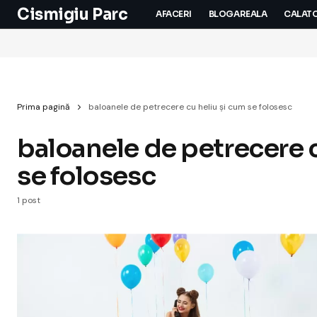
Cismigiu Parc
AFACERI
BLOGAREALA
CALATO
Prima pagină
baloanele de petrecere cu heliu și cum se folosesc
baloanele de petrecere c
se folosesc
1 post