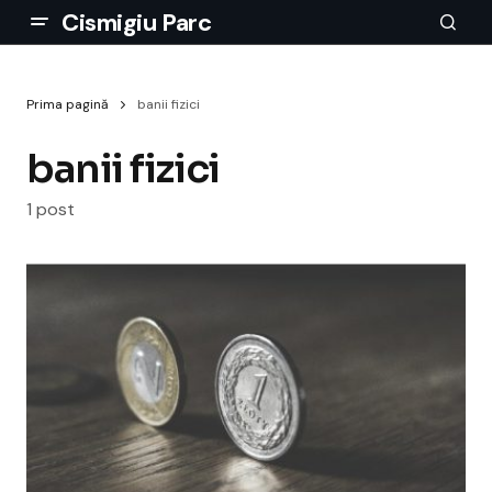
Cismigiu Parc
Prima pagină
banii fizici
banii fizici
1 post