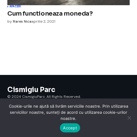
AFACERI
Cum functioneaza moneda?
by
Rares Nica
aprilie 2, 2021
Cismigiu Parc
© 2024 CismigiuParc. All Rights Reserved.
Internet
Legislatie
Medical
Moda
Sarbatori
Telefoane
Contact
Cookie-urile ne ajută să livrăm serviciile noastre. Prin utilizarea
serviciilor noastre, sunteți de acord cu utilizarea cookie-urilor
noastre.
Accept