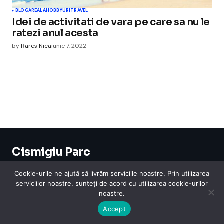
BLOGAREALA
HOBBYURI
TRAVEL
Idei de activitati de vara pe care sa nu le
ratezi anul acesta
by
Rares Nica
iunie 7, 2022
Cismigiu Parc
© 2024 CismigiuParc. All Rights Reserved.
Internet
Legislatie
Medical
Moda
Sarbatori
Telefoane
Contact
Cookie-urile ne ajută să livrăm serviciile noastre. Prin utilizarea
serviciilor noastre, sunteți de acord cu utilizarea cookie-urilor
noastre.
Accept