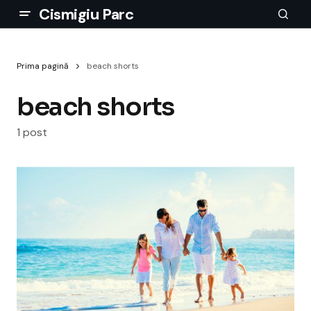
Cismigiu Parc
Prima pagină
beach shorts
beach shorts
1 post