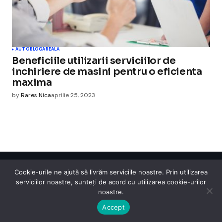
AUTO
BLOGAREALA
Beneficiile utilizarii serviciilor de
inchiriere de masini pentru o eficienta
maxima
by
Rares Nica
aprilie 25, 2023
Cookie-urile ne ajută să livrăm serviciile noastre. Prin utilizarea
Cismigiu Parc
serviciilor noastre, sunteți de acord cu utilizarea cookie-urilor
© 2024 CismigiuParc. All Rights Reserved.
noastre.
Internet
Legislatie
Medical
Moda
Sarbatori
Telefoane
Contact
Accept