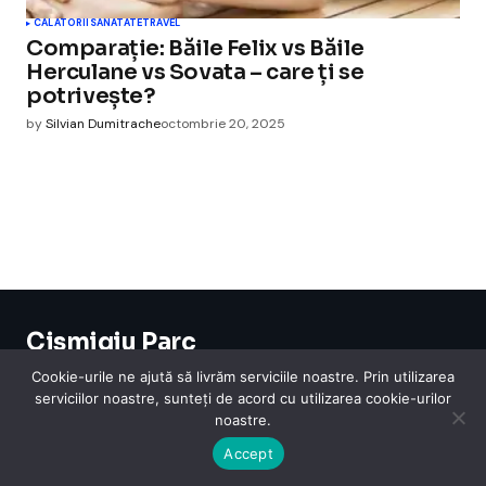
CALATORII
SANATATE
TRAVEL
Comparație: Băile Felix vs Băile
Herculane vs Sovata – care ți se
potrivește?
by
Silvian Dumitrache
octombrie 20, 2025
Cismigiu Parc
© 2024 CismigiuParc. All Rights Reserved.
Cookie-urile ne ajută să livrăm serviciile noastre. Prin utilizarea
Internet
Legislatie
Medical
Moda
Sarbatori
Telefoane
Contact
serviciilor noastre, sunteți de acord cu utilizarea cookie-urilor
noastre.
Accept