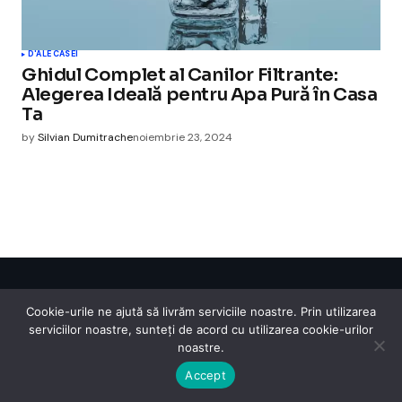
D'ALE CASEI
Ghidul Complet al Canilor Filtrante:
Alegerea Ideală pentru Apa Pură în Casa
Ta
by
Silvian Dumitrache
noiembrie 23, 2024
Cismigiu Parc
Cookie-urile ne ajută să livrăm serviciile noastre. Prin utilizarea
© 2024 CismigiuParc. All Rights Reserved.
serviciilor noastre, sunteți de acord cu utilizarea cookie-urilor
Internet
Legislatie
Medical
Moda
Sarbatori
Telefoane
Contact
noastre.
Accept