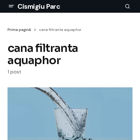
Cismigiu Parc
Prima pagină
cana filtranta aquaphor
cana filtranta
aquaphor
1 post