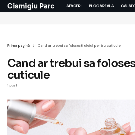
Cismigiu Parc
AFACERI
BLOGAREALA
CALATO
Prima pagină
Cand ar trebui sa folosesti uleiul pentru cuticule
Cand ar trebui sa foloses
cuticule
1 post