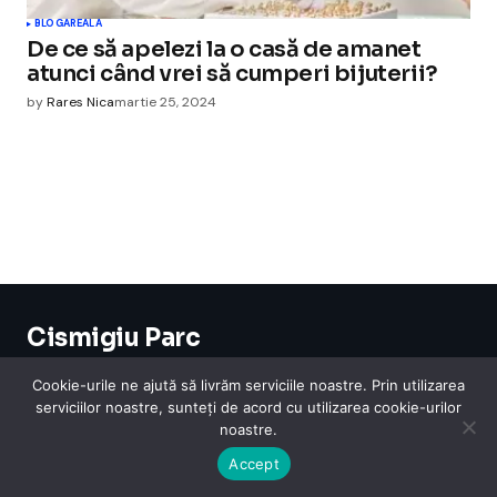
BLOGAREALA
De ce să apelezi la o casă de amanet
atunci când vrei să cumperi bijuterii?
by
Rares Nica
martie 25, 2024
Cismigiu Parc
© 2024 CismigiuParc. All Rights Reserved.
Internet
Legislatie
Medical
Moda
Sarbatori
Telefoane
Contact
Cookie-urile ne ajută să livrăm serviciile noastre. Prin utilizarea
serviciilor noastre, sunteți de acord cu utilizarea cookie-urilor
noastre.
Accept