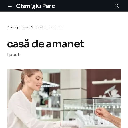
Cismigiu Parc
Prima pagină
casă de amanet
casă de amanet
1 post