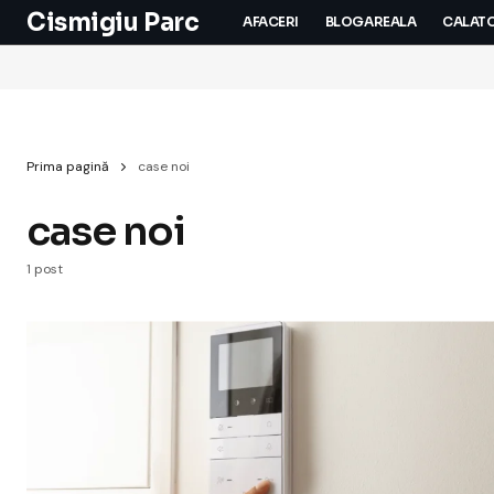
Cismigiu Parc
AFACERI
BLOGAREALA
CALATO
Prima pagină
case noi
case noi
1 post