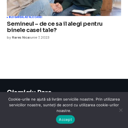
BLOGAREALA
D'ALE CASEI
Semineul – de ce sa il alegi pentru
binele casei tale?
by
Rares Nica
iunie 7, 2023
Cismigiu Parc
© 2024 CismigiuParc. All Rights Reserved.
Cookie-urile ne ajută să livrăm serviciile noastre. Prin utilizarea
Internet
Legislatie
Medical
Moda
Sarbatori
Telefoane
Contact
serviciilor noastre, sunteți de acord cu utilizarea cookie-urilor
noastre.
Accept