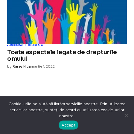
ASIGURARI
BLOGAREALA
Toate aspectele legate de drepturile
omului
by
Rares Nica
martie 1, 2022
Cookie-urile ne ajută să livrăm serviciile noastre. Prin utilizarea
Cismigiu Parc
serviciilor noastre, sunteți de acord cu utilizarea cookie-urilor
noastre.
© 2024 CismigiuParc. All Rights Reserved.
Internet
Legislatie
Medical
Moda
Sarbatori
Telefoane
Contact
Accept