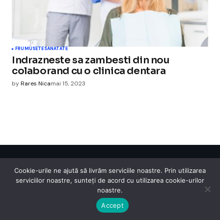
FRUMUSETE
SANATATE
Indrazneste sa zambesti din nou
colaborand cu o clinica dentara
by
Rares Nica
mai 15, 2023
Cismigiu Parc
Cookie-urile ne ajută să livrăm serviciile noastre. Prin utilizarea
© 2024 CismigiuParc. All Rights Reserved.
serviciilor noastre, sunteți de acord cu utilizarea cookie-urilor
Internet
Legislatie
Medical
Moda
Sarbatori
Telefoane
Contact
noastre.
Accept