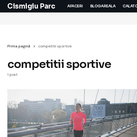
Cismigiu Parc
AFACERI
BLOGAREALA
CALATO
Prima pagină
competitii sportive
competitii sportive
1 post