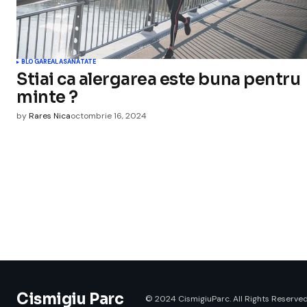
BLOGAREALA
SANATATE
Stiai ca alergarea este buna pentru
minte ?
by
Rares Nica
octombrie 16, 2024
Cismigiu Parc
© 2024 CismigiuParc. All Rights Reserved