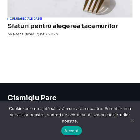
CULINARE
D'ALE CASEI
Sfaturi pentru alegerea tacamurilor
by
Rares Nica
august 7, 2025
Cismigiu Parc
© 2024 CismigiuParc. All Rights Reserved.
Cookie-urile ne ajută să livrăm serviciile noastre. Prin utilizarea
Internet
Legislatie
Medical
Moda
Sarbatori
Telefoane
Contact
serviciilor noastre, sunteți de acord cu utilizarea cookie-urilor
noastre.
Accept