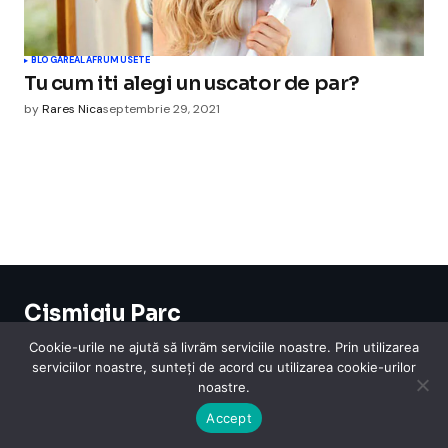
BLOGAREALA
FRUMUSETE
Tu cum iti alegi un uscator de par?
by
Rares Nica
septembrie 29, 2021
Cismigiu Parc
© 2024 CismigiuParc. All Rights Reserved.
Cookie-urile ne ajută să livrăm serviciile noastre. Prin utilizarea
Internet
Legislatie
Medical
Moda
Sarbatori
Telefoane
Contact
serviciilor noastre, sunteți de acord cu utilizarea cookie-urilor
noastre.
Accept