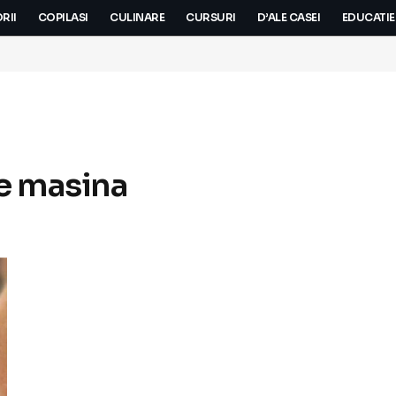
RII
COPILASI
CULINARE
CURSURI
D’ALE CASEI
EDUCATIE
e masina