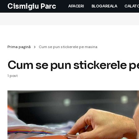
Cismigiu Parc
AFACERI
BLOGAREALA
CALATO
Prima pagină
Cum se pun stickerele pe masina
Cum se pun stickerele p
1 post