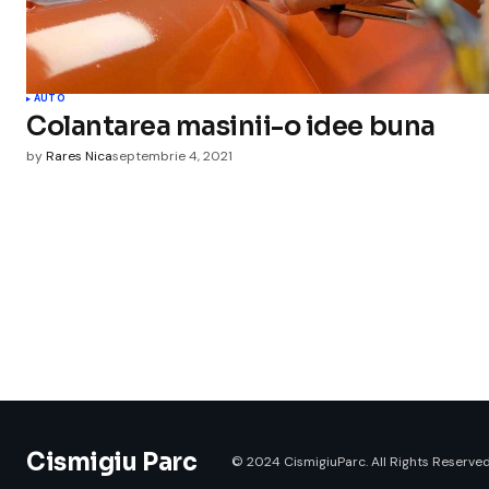
AUTO
Colantarea masinii-o idee buna
by
Rares Nica
septembrie 4, 2021
Cismigiu Parc
© 2024 CismigiuParc. All Rights Reserved