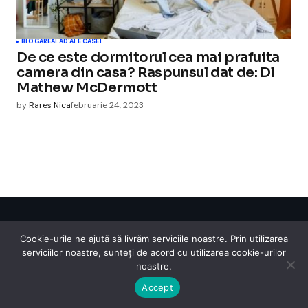
BLOGAREALA
D'ALE CASEI
De ce este dormitorul cea mai prafuita
camera din casa? Raspunsul dat de: Dl
Mathew McDermott
by
Rares Nica
februarie 24, 2023
Cismigiu Parc
Cookie-urile ne ajută să livrăm serviciile noastre. Prin utilizarea
© 2024 CismigiuParc. All Rights Reserved.
serviciilor noastre, sunteți de acord cu utilizarea cookie-urilor
Internet
Legislatie
Medical
Moda
Sarbatori
Telefoane
Contact
noastre.
Accept