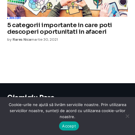
AFACERI
5 categorii importante in care poti
descoperi oportunitati in afaceri
by
Rares Nica
martie 30, 2021
Cismigiu Parc
© 2024 CismigiuParc. All Rights Reserved.
Cookie-urile ne ajută să livrăm serviciile noastre. Prin utilizarea
Internet
Legislatie
Medical
Moda
Sarbatori
Telefoane
Contact
serviciilor noastre, sunteți de acord cu utilizarea cookie-urilor
noastre.
Accept