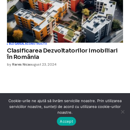
BLOGAREALA
CONSTRUCTII
Clasificarea Dezvoltatorilor Imobiliari
în România
by
Rares Nica
august 23, 2024
Cookie-urile ne ajută să livrăm serviciile noastre. Prin utilizarea
Cismigiu Parc
serviciilor noastre, sunteți de acord cu utilizarea cookie-urilor
noastre.
© 2024 CismigiuParc. All Rights Reserved.
Internet
Legislatie
Medical
Moda
Sarbatori
Telefoane
Contact
Accept