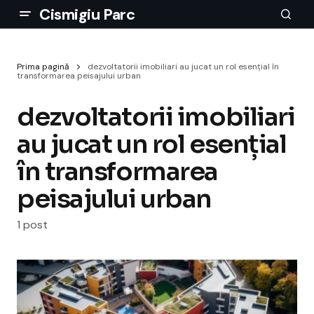
Cismigiu Parc
Prima pagină
dezvoltatorii imobiliari au jucat un rol esențial în
transformarea peisajului urban
dezvoltatorii imobiliari
au jucat un rol esențial
în transformarea
peisajului urban
1 post