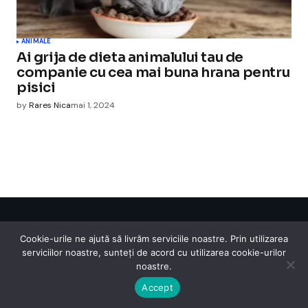
ANIMALE
Ai grija de dieta animalului tau de
companie cu cea mai buna hrana pentru
pisici
by
Rares Nica
mai 1, 2024
Cismigiu Parc
Cookie-urile ne ajută să livrăm serviciile noastre. Prin utilizarea
© 2024 CismigiuParc. All Rights Reserved.
serviciilor noastre, sunteți de acord cu utilizarea cookie-urilor
Internet
Legislatie
Medical
Moda
Sarbatori
Telefoane
Contact
noastre.
Accept