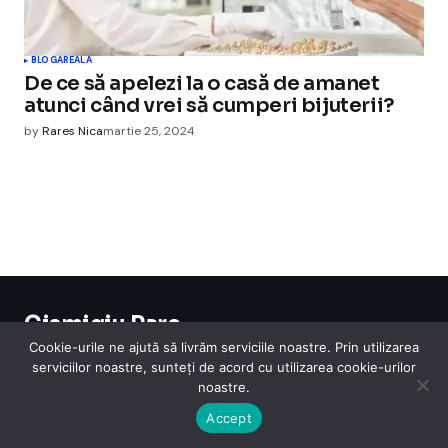
BLOGAREALA
De ce să apelezi la o casă de amanet
atunci când vrei să cumperi bijuterii?
by
Rares Nica
martie 25, 2024
Cismigiu Parc
© 2024 CismigiuParc. All Rights Reserved.
Cookie-urile ne ajută să livrăm serviciile noastre. Prin utilizarea
Internet
Legislatie
Medical
Moda
Sarbatori
Telefoane
Contact
serviciilor noastre, sunteți de acord cu utilizarea cookie-urilor
noastre.
Accept