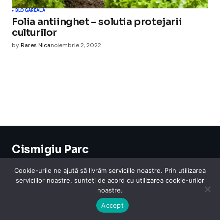
BLOGAREALA
Folia antiinghet – solutia protejarii
culturilor
by
Rares Nica
noiembrie 2, 2022
Cismigiu Parc
© 2024 CismigiuParc. All Rights Reserved.
Internet
Legislatie
Medical
Moda
Sarbatori
Telefoane
Contact
Cookie-urile ne ajută să livrăm serviciile noastre. Prin utilizarea
serviciilor noastre, sunteți de acord cu utilizarea cookie-urilor
noastre.
Accept