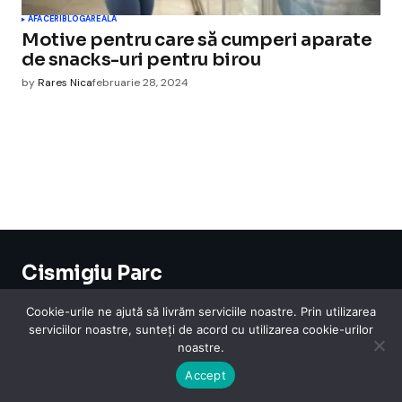
AFACERI
BLOGAREALA
Motive pentru care să cumperi aparate
de snacks-uri pentru birou
by
Rares Nica
februarie 28, 2024
Cismigiu Parc
© 2024 CismigiuParc. All Rights Reserved.
Internet
Legislatie
Medical
Moda
Sarbatori
Telefoane
Contact
Cookie-urile ne ajută să livrăm serviciile noastre. Prin utilizarea
serviciilor noastre, sunteți de acord cu utilizarea cookie-urilor
noastre.
Accept