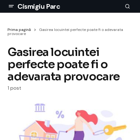
Cismigiu Parc
Prima pagină
Gasirea locuintei perfecte poate fi o adevarata
provocare
Gasirea locuintei
perfecte poate fi o
adevarata provocare
1 post