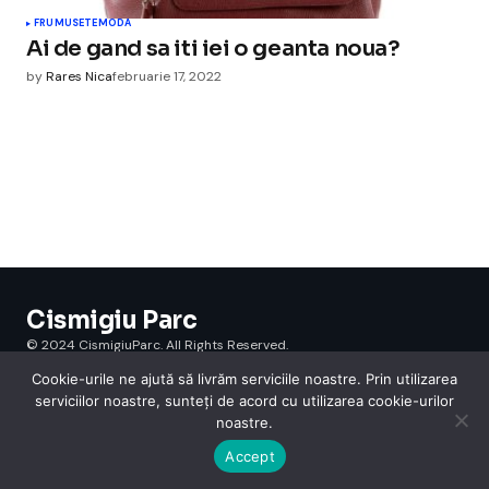
FRUMUSETE
MODA
Ai de gand sa iti iei o geanta noua?
by
Rares Nica
februarie 17, 2022
Cismigiu Parc
© 2024 CismigiuParc. All Rights Reserved.
Internet
Legislatie
Medical
Moda
Sarbatori
Telefoane
Contact
Cookie-urile ne ajută să livrăm serviciile noastre. Prin utilizarea
serviciilor noastre, sunteți de acord cu utilizarea cookie-urilor
noastre.
Accept