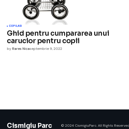
COPILASI
Ghid pentru cumpararea unui
carucior pentru copii
by
Rares Nica
septembrie 9, 2022
Cismigiu Parc
© 2024 CismigiuParc. All Rights Reserved