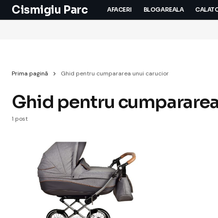
Cismigiu Parc
AFACERI
BLOGAREALA
CALATO
Prima pagină
Ghid pentru cumpararea unui carucior
Ghid pentru cumpararea 
1 post