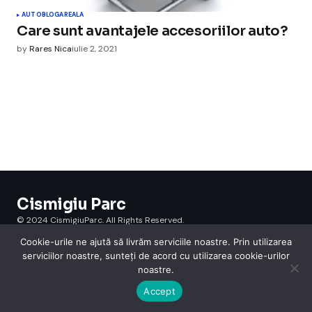
AUTO
BLOGAREALA
Care sunt avantajele accesoriilor auto?
by
Rares Nica
iulie 2, 2021
Cismigiu Parc
© 2024 CismigiuParc. All Rights Reserved.
Internet
Legislatie
Medical
Moda
Sarbatori
Telefoane
Contact
Cookie-urile ne ajută să livrăm serviciile noastre. Prin utilizarea
serviciilor noastre, sunteți de acord cu utilizarea cookie-urilor
noastre.
Accept