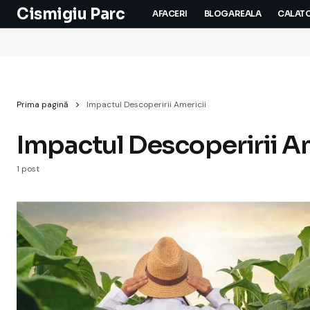
Cismigiu Parc
AFACERI
BLOGAREALA
CALATO
Prima pagină
Impactul Descoperirii Americii
Impactul Descoperirii A
1 post