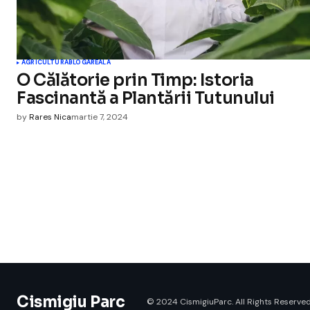
AGRICULTURA
BLOGAREALA
O Călătorie prin Timp: Istoria
Fascinantă a Plantării Tutunului
by
Rares Nica
martie 7, 2024
Cismigiu Parc
© 2024 CismigiuParc. All Rights Reserved