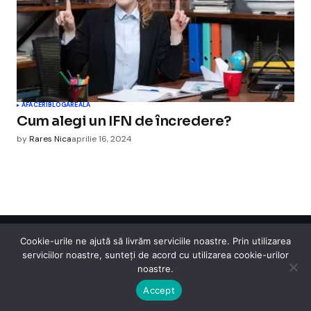
AFACERI
BLOGAREALA
Cum alegi un IFN de încredere?
by
Rares Nica
aprilie 16, 2024
Cookie-urile ne ajută să livrăm serviciile noastre. Prin utilizarea
Cismigiu Parc
serviciilor noastre, sunteți de acord cu utilizarea cookie-urilor
© 2024 CismigiuParc. All Rights Reserved.
noastre.
Internet
Legislatie
Medical
Moda
Sarbatori
Telefoane
Contact
Accept