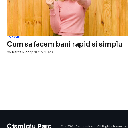
AFACERI
Cum sa facem bani rapid si simplu
by
Rares Nica
aprilie 5, 2023
Cismigiu Parc
© 2024 CismigiuParc. All Rights Reserved