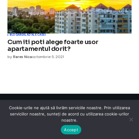
BLOGAREALA
D'ALE CASEI
Cum iti poti alege foarte usor
apartamentul dorit?
by
Rares Nica
octombrie 5, 2021
Cismigiu Parc
Cookie-urile ne ajută să livrăm serviciile noastre. Prin utilizarea
serviciilor noastre, sunteți de acord cu utilizarea cookie-urilor
© 2024 CismigiuParc. All Rights Reserved.
Internet
Legislatie
Medical
Moda
Sarbatori
Telefoane
Contact
noastre.
Accept