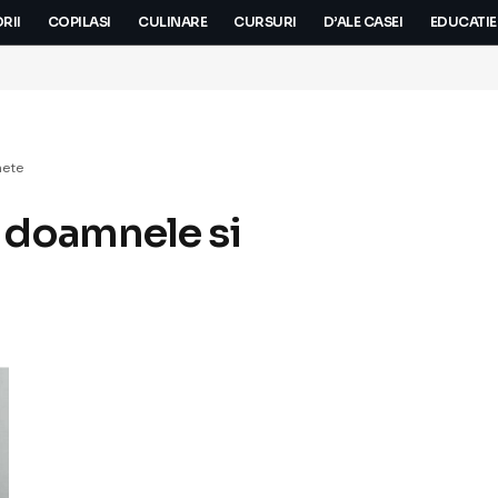
RII
COPILASI
CULINARE
CURSURI
D’ALE CASEI
EDUCATIE
hete
 doamnele si