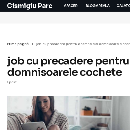
Cismigiu Parc
AFACERI
BLOGAREALA
CALATO
Prima pagină
job cu precadere pentru doamnele si domnisoarele coc
job cu precadere pentru
domnisoarele cochete
1 post