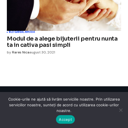
BLOGAREALA
MODA
Modul de a alege bijuterii pentru nunta
ta in cativa pasi simpli
by
Rares Nica
august 30, 2021
Cismigiu Parc
Cookie-urile ne ajută să livrăm serviciile noastre. Prin utilizarea
serviciilor noastre, sunteți de acord cu utilizarea cookie-urilor
© 2024 CismigiuParc. All Rights Reserved.
Internet
Legislatie
Medical
Moda
Sarbatori
Telefoane
Contact
noastre.
Accept